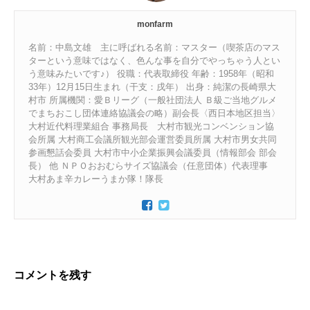
monfarm
名前：中島文雄 主に呼ばれる名前：マスター（喫茶店のマス
ターという意味ではなく、色んな事を自分でやっちゃう人とい
う意味みたいです♪） 役職：代表取締役 年齢：1958年（昭和
33年）12月15日生まれ（干支：戌年） 出身：純潔の長崎県大
村市 所属機関：愛Ｂリーグ（一般社団法人 Ｂ級ご当地グルメ
でまちおこし団体連絡協議会の略）副会長〈西日本地区担当〉
大村近代料理業組合 事務局長 大村市観光コンベンション協
会所属 大村商工会議所観光部会運営委員所属 大村市男女共同
参画懇話会委員 大村市中小企業振興会議委員（情報部会 部会
長） 他 ＮＰＯおおむらサイズ協議会（任意団体）代表理事
大村あま辛カレーうまか隊！隊長
コメントを残す