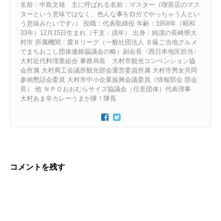
名前：中島文雄 主に呼ばれる名前：マスター（喫茶店のマス
ターという意味ではなく、色んな事を自分でやっちゃう人とい
う意味みたいです♪） 役職：代表取締役 年齢：1958年（昭和
33年）12月15日生まれ（干支：戌年） 出身：純潔の長崎県大
村市 所属機関：愛Ｂリーグ（一般社団法人 Ｂ級ご当地グルメ
でまちおこし団体連絡協議会の略）副会長〈西日本地区担当〉
大村近代料理業組合 事務局長 大村市観光コンベンション協
会所属 大村商工会議所観光部会運営委員所属 大村市男女共同
参画懇話会委員 大村市中小企業振興会議委員（情報部会 部会
長） 他 ＮＰＯおおむらサイズ協議会（任意団体）代表理事
大村あま辛カレーうまか隊！隊長
コメントを残す